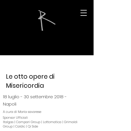
Le otto opere
di
Misericordia
18 luglio - 30 settembre 2018 -
Napoli
A cura di Maria savarese
Sponsor Ufficiali
Italgas | Campari Group | Lottomatica | Grimaldi
Group | Caldic | Qi Side