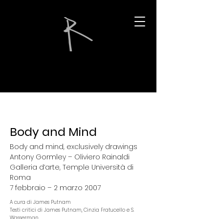
Body and Mind
Body and mind, exclusively drawings
Antony Gormley – Oliviero Rainaldi
Galleria d’arte, Temple Università di
Roma
7 febbraio – 2 marzo 2007
A cura di James Putnam
Testi critici di James Putnam, Cinzia Fratucello e S.
Wasserman