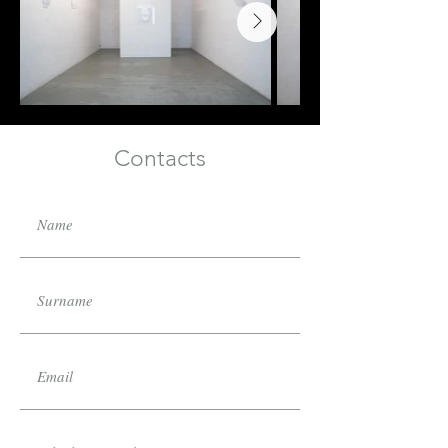
Contacts